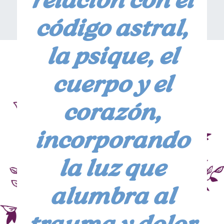
relación con el
código astral,
la psique, el
cuerpo y el
corazón,
incorporando
la luz que
alumbra al