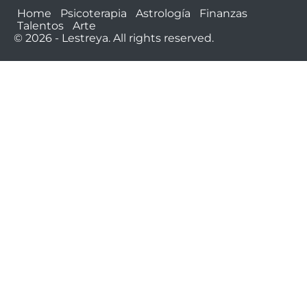
Home
Psicoterapia
Astrología
Finanzas
Talentos
Arte
© 2026 - Lestreya. All rights reserved.