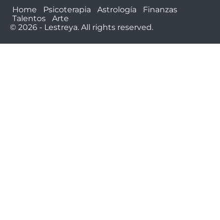
Home
Psicoterapia
Astrología
Finanzas
Talentos
Arte
© 2026 - Lestreya. All rights reserved.