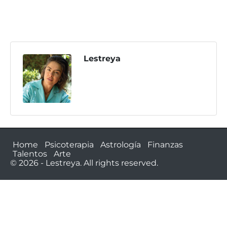
Lestreya
Home
Psicoterapia
Astrología
Finanzas
Talentos
Arte
© 2026 - Lestreya. All rights reserved.