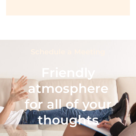
Schedule a Meeting
Friendly
atmosphere
for all of your
thoughts