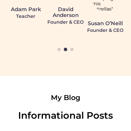
Adam Park
David
Anderson
Teacher
F
Founder & CEO
y
Susan O’Neill
Founder & CEO
1
2
3
My Blog
Informational Posts