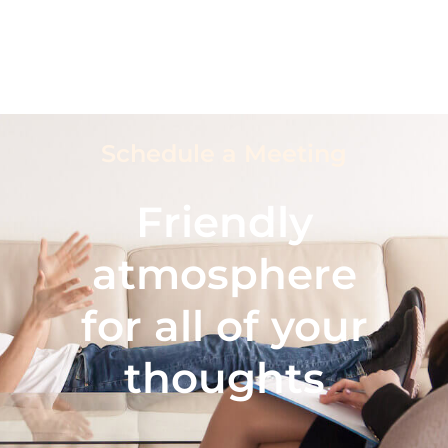
Schedule a Meeting
Friendly
atmosphere
for all of your
thoughts