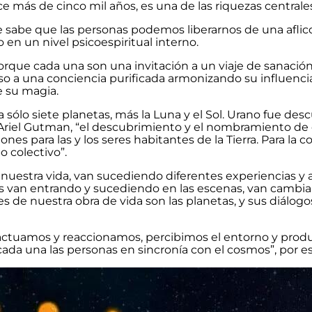
e más de cinco mil años, es una de las riquezas centrales 
 se sabe que las personas podemos liberarnos de una afli
n un nivel psicoespiritual interno.
que cada una son una invitación a un viaje de sanación 
so a una conciencia purificada armonizando su influencia
e su magia.
a sólo siete planetas, más la Luna y el Sol. Urano fue de
 Ariel Gutman, “el descubrimiento y el nombramiento de 
ones para las y los seres habitantes de la Tierra. Para la
 colectivo”.
e nuestra vida, van sucediendo diferentes experiencias y
ores van entrando y sucediendo en las escenas, van camb
res de nuestra obra de vida son las planetas, y sus diálogo
 actuamos y reaccionamos, percibimos el entorno y produ
 cada una las personas en sincronía con el cosmos”, por