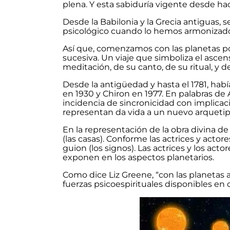
plena. Y esta sabiduría vigente desde hac
Desde la Babilonia y la Grecia antiguas,
psicológico cuando lo hemos armonizado e
Así que, comenzamos con las planetas por
sucesiva. Un viaje que simboliza el ascen
meditación, de su canto, de su ritual, y d
Desde la antigüedad y hasta el 1781, habí
en 1930 y Chiron en 1977. En palabras de
incidencia de sincronicidad con implicaci
representan da vida a un nuevo arquetipo
En la representación de la obra divina d
(las casas). Conforme las actrices y act
guion (los signos). Las actrices y los acto
exponen en los aspectos planetarios.
Como dice Liz Greene, “con las planetas
fuerzas psicoespirituales disponibles en