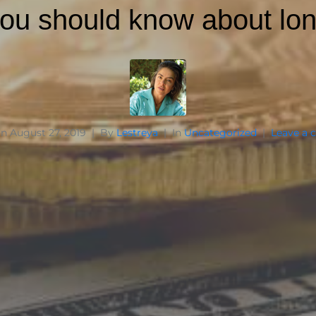
ou should know about lon
on
August 27, 2019
By
Lestreya
In
Uncategorized
Leave a