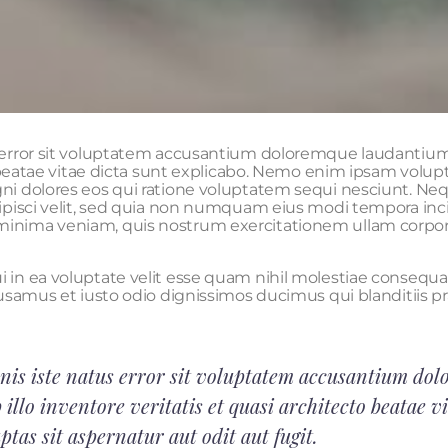
s error sit voluptatem accusantium doloremque laudantiu
to beatae vitae dicta sunt explicabo. Nemo enim ipsam volu
gni dolores eos qui ratione voluptatem sequi nesciunt. Ne
adipisci velit, sed quia non numquam eius modi tempora in
nima veniam, quis nostrum exercitationem ullam corporis s
 in ea voluptate velit esse quam nihil molestiae consequa
ccusamus et iusto odio dignissimos ducimus qui blanditiis 
mnis iste natus error sit voluptatem accusantium d
 illo inventore veritatis et quasi architecto beatae 
tas sit aspernatur aut odit aut fugit.