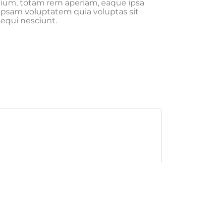
tium, totam rem aperiam, eaque ipsa
m ipsam voluptatem quia voluptas sit
sequi nesciunt.