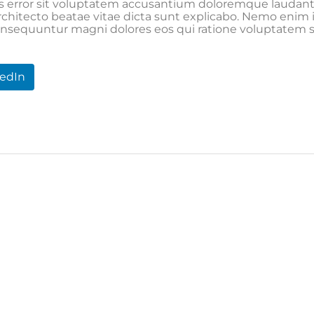
tus error sit voluptatem accusantium doloremque laudan
i architecto beatae vitae dicta sunt explicabo. Nemo eni
 consequuntur magni dolores eos qui ratione voluptatem 
kedIn