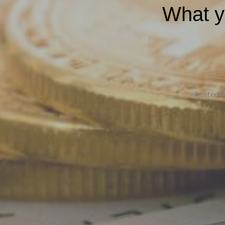
What y
Posted 