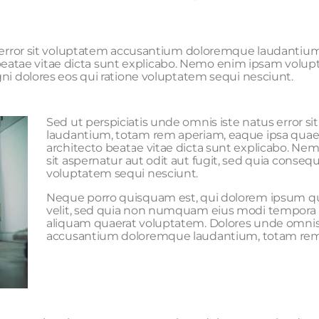
s error sit voluptatem accusantium doloremque laudantiu
to beatae vitae dicta sunt explicabo. Nemo enim ipsam volu
ni dolores eos qui ratione voluptatem sequi nesciunt.
Sed ut perspiciatis unde omnis iste natus error
laudantium, totam rem aperiam, eaque ipsa quae ab
architecto beatae vitae dicta sunt explicabo. N
sit aspernatur aut odit aut fugit, sed quia conse
voluptatem sequi nesciunt.
Neque porro quisquam est, qui dolorem ipsum quia
velit, sed quia non numquam eius modi tempora 
aliquam quaerat voluptatem. Dolores unde omnis 
accusantium doloremque laudantium, totam re