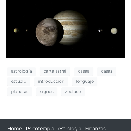
astrología
carta astral
casaa
casas
estudio
introduccion
lenguaje
planetas
signos
zodiaco
Home
Psicoterapia
Astrología
Finanzas